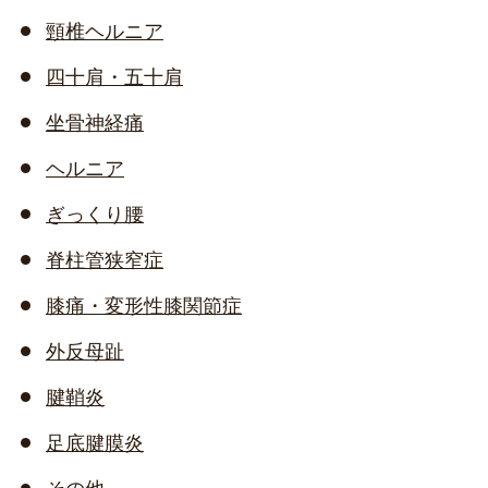
頸椎ヘルニア
四十肩・五十肩
坐骨神経痛
ヘルニア
ぎっくり腰
脊柱管狭窄症
膝痛・変形性膝関節症
外反母趾
腱鞘炎
足底腱膜炎