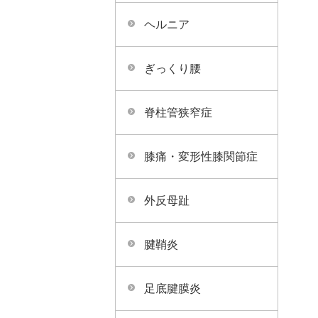
ヘルニア
ぎっくり腰
脊柱管狭窄症
膝痛・変形性膝関節症
外反母趾
腱鞘炎
足底腱膜炎