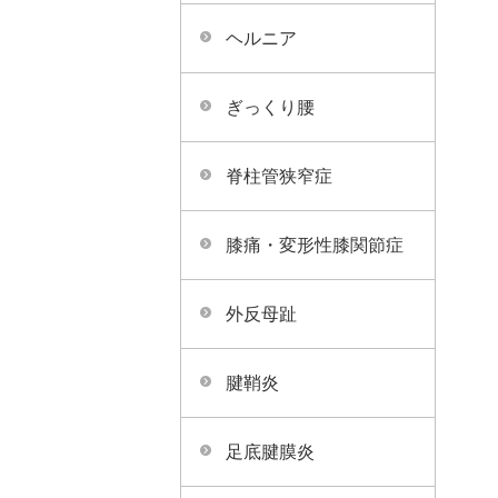
ヘルニア
ぎっくり腰
脊柱管狭窄症
膝痛・変形性膝関節症
外反母趾
腱鞘炎
足底腱膜炎